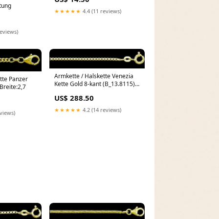
tung
★★★★★
4.4 (11 reviews)
reviews)
Armkette / Halskette Venezia
tte Panzer
Kette Gold 8-kant (B_13.8115)
Breite:2,7
SportAnhänger Sport
US$ 288.50
★★★★★
4.2 (14 reviews)
eviews)