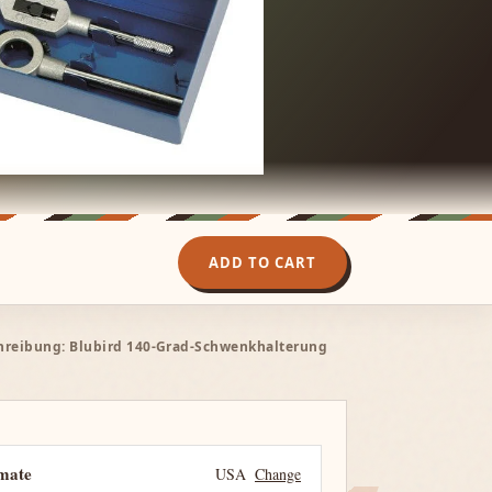
ADD TO CART
hreibung: Blubird 140-Grad-Schwenkhalterung
imate
USA
Change