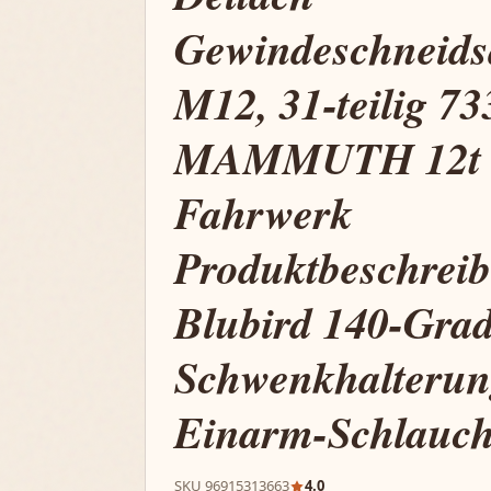
Gewindeschneids
M12, 31-teilig 7
MAMMUTH 12t L
Fahrwerk
Produktbeschrei
Blubird 140-Grad
Schwenkhalterun
Einarm-Schlauch
SKU 96915313663
4.0