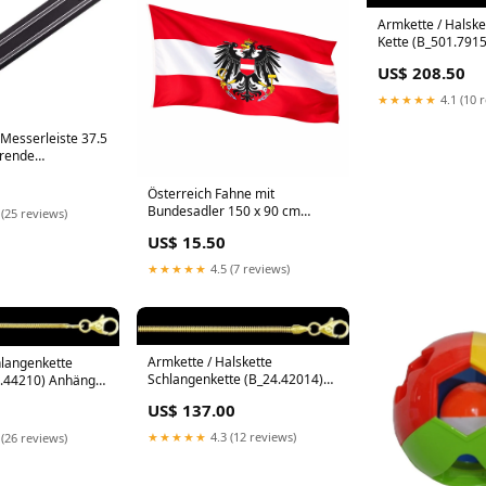
Armkette / Halske
Kette (B_501.7915
bikerschmuck
US$ 208.50
★★★★★
4.1 (10 
Messerleiste 37.5
arende
ung für die Küche
a schweiz
Österreich Fahne mit
Bundesadler 150 x 90 cm
 (25 reviews)
stilvolle tasche
US$ 15.50
★★★★★
4.5 (7 reviews)
Armkette / Halskette
hlangenkette
Schlangenkette (B_24.42014)
1.44210) Anhänger
Material:Gold 333
US$ 137.00
★★★★★
4.3 (12 reviews)
 (26 reviews)