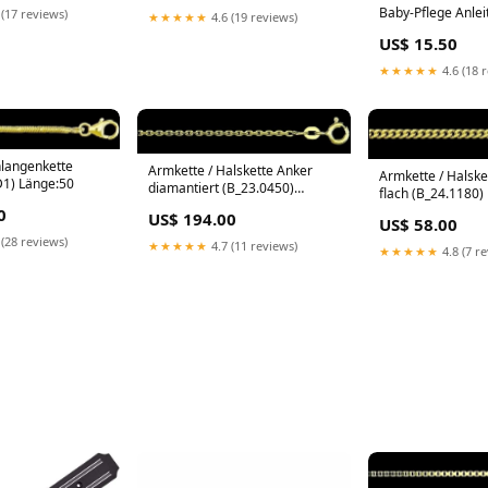
Baby-Pflege Anlei
 (17 reviews)
★★★★★
4.6 (19 reviews)
US$ 15.50
★★★★★
4.6 (18 
hlangenkette
Armkette / Halskette Anker
Armkette / Halske
1) Länge:50
diamantiert (B_23.0450)
flach (B_24.1180) 
Boxschmuck
0
US$ 194.00
US$ 58.00
 (28 reviews)
★★★★★
4.7 (11 reviews)
★★★★★
4.8 (7 r