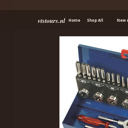
vtstours.nl
Home
Shop All
New A