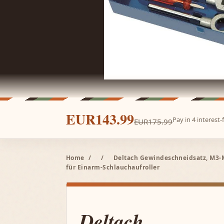
EUR143.99
Pay in 4 interest
EUR175.99
Home
/
/
Deltach Gewindeschneidsatz, M3-
für Einarm-Schlauchaufroller
Deltach