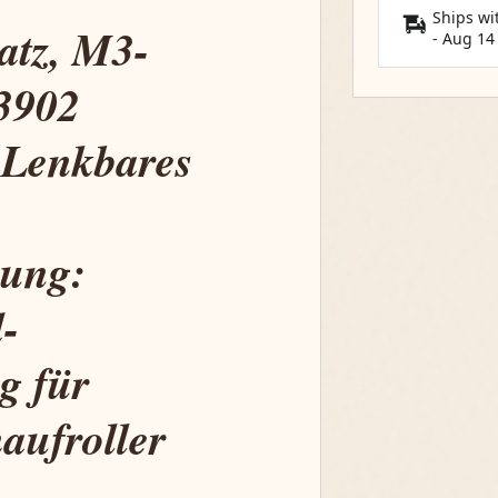
Ships wi
atz, M3-
-
Aug 14
33902
enkbares
bung:
-
g für
aufroller