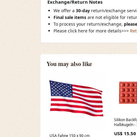
Exchange/Return Notes
We offer a
30-day
return/exchange servic
Final sale items
are not eligible for ret
To process your return/exchange,
please
Please click here for more details>>>
Ret
You may also like
Silikon Back
Halbkugeln - 
Landesfahne
US$ 15.50
kaufen
USA Fahne 150 x 90 cm