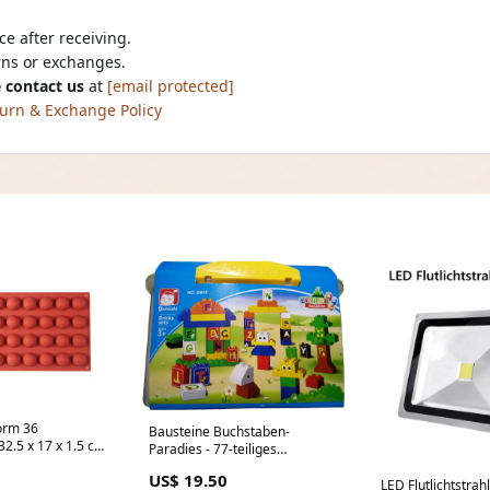
e after receiving.
urns or exchanges.
 contact us
at
[email protected]
urn & Exchange Policy
form 36
Bausteine Buchstaben-
32.5 x 17 x 1.5 cm
Paradies - 77-teiliges
 der Amerika
Lernspielzeug kompatibel mit
US$ 19.50
Duplo bausteine tierpark
LED Flutlichtstrah