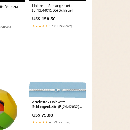
Halskette Schlangenkette
tte Venezia
(B_13.44015D5) Schlägel
)
US$ 158.50
★★★★★
4.4 (11 reviews)
reviews)
Armkette / Halskette
Schlangenkette (B_24.42032)
Breite:3,2
US$ 79.00
★★★★★
4.3 (9 reviews)