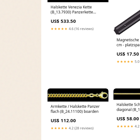
Halskette Venezia Kette
(B_13.7930) Panzerkette
Panzer flach
US$ 533.50
★★★★★
4.6 (16 reviews)
Magnetische 
cm - platzsp
Messerhalter
US$ 17.50
sushi bazook
★★★★★
5.0
Halskette Sc
Armkette / Halskette Panzer
diagonal (B_
flach (B_24.11100) boarden
wilder Löwe
US$ 58.00
US$ 112.00
★★★★★
4.2
★★★★★
4.2 (28 reviews)