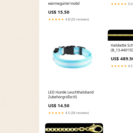
wärmegürtel mobil
★★★★★
5.0
US$ 15.50
★★★★★
4.8 (25 reviews)
Halskette Sc
(B_13.44015D
US$ 489.5
★★★★★
4.2
LED Hunde Leuchthalsband
Zubehörgröße:XS
US$ 14.50
★★★★★
4.5 (28 reviews)